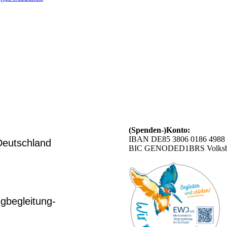
(Spenden-)Konto:
IBAN DE85 3806 0186 4988 
Deutschland
BIC GENODED1BRS Volksba
gbegleitung-