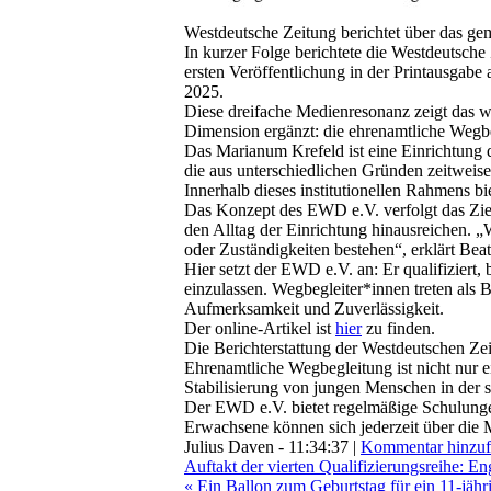
Westdeutsche Zeitung berichtet über das 
In kurzer Folge berichtete die Westdeutsc
ersten Veröffentlichung in der Printausgabe
2025.
Diese dreifache Medienresonanz zeigt das w
Dimension ergänzt: die ehrenamtliche Wegbe
Das Marianum Krefeld ist eine Einrichtung 
die aus unterschiedlichen Gründen zeitweise
Innerhalb dieses institutionellen Rahmens 
Das Konzept des EWD e.V. verfolgt das Ziel
den Alltag der Einrichtung hinausreichen. 
oder Zuständigkeiten bestehen“, erklärt Bea
Hier setzt der EWD e.V. an: Er qualifiziert,
einzulassen. Wegbegleiter*innen treten als
Aufmerksamkeit und Zuverlässigkeit.
Der online-Artikel ist
hier
zu finden.
Die Berichterstattung der Westdeutschen Zei
Ehrenamtliche Wegbegleitung ist nicht nur 
Stabilisierung von jungen Menschen in der s
Der EWD e.V. bietet regelmäßige Schulunge
Erwachsene können sich jederzeit über die 
Julius Daven - 11:34:37 |
Kommentar hinzu
Auftakt der vierten Qualifizierungsreihe: 
« Ein Ballon zum Geburtstag für ein 11-jäh