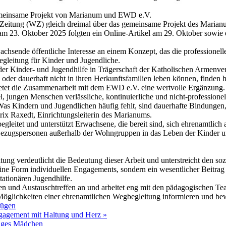
gemeinsame Projekt von Marianum und EWD e.V.
he Zeitung (WZ) gleich dreimal über das gemeinsame Projekt des Mari
 am 23. Oktober 2025 folgten ein Online-Artikel am 29. Oktober sowie 
achsende öffentliche Interesse an einem Konzept, das die professionel
gleitung für Kinder und Jugendliche.
der Kinder- und Jugendhilfe in Trägerschaft der Katholischen Armenv
 oder dauerhaft nicht in ihren Herkunftsfamilien leben können, finden 
bietet die Zusammenarbeit mit dem EWD e.V. eine wertvolle Ergänzung.
, jungen Menschen verlässliche, kontinuierliche und nicht-professione
„Was Kindern und Jugendlichen häufig fehlt, sind dauerhafte Bindunge
trix Raxedt, Einrichtungsleiterin des Marianums.
 begleitet und unterstützt Erwachsene, die bereit sind, sich ehrenamtlic
 Bezugspersonen außerhalb der Wohngruppen in das Leben der Kinder u
tung verdeutlicht die Bedeutung dieser Arbeit und unterstreicht den s
eine Form individuellen Engagements, sondern ein wesentlicher Beitrag
tationären Jugendhilfe.
n und Austauschtreffen an und arbeitet eng mit den pädagogischen Te
Möglichkeiten einer ehrenamtlichen Wegbegleitung informieren und be
fügen
Engagement mit Haltung und Herz »
riges Mädchen